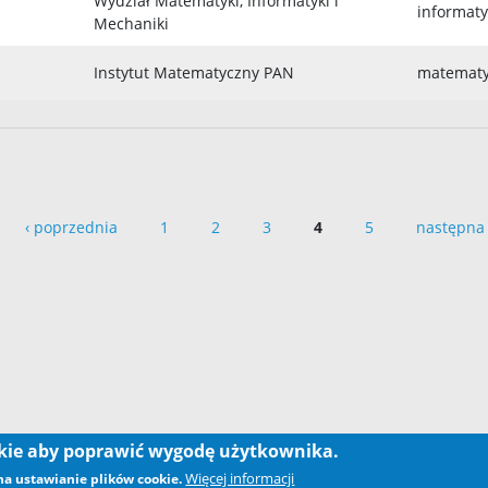
Wydział Matematyki, Informatyki i
informat
Mechaniki
Instytut Matematyczny PAN
matemat
‹ poprzednia
1
2
3
4
5
następna 
okie aby poprawić wygodę użytkownika.
Więcej informacji
 na ustawianie plików cookie.