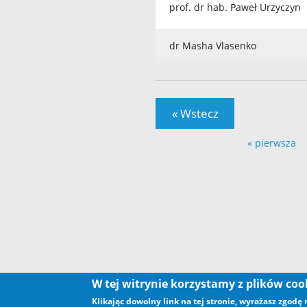
prof. dr hab. Paweł Urzyczyn
dr Masha Vlasenko
« Wstecz
Strony
« pierwsza
W tej witrynie korzystamy z plików co
Klikając dowolny link na tej stronie, wyrażasz zgodę