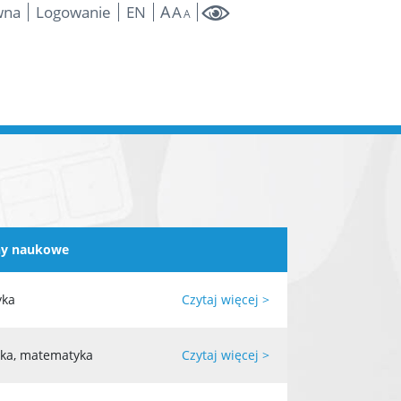
A
wna
Logowanie
EN
A
A
ny naukowe
yka
Czytaj więcej >
yka, matematyka
Czytaj więcej >