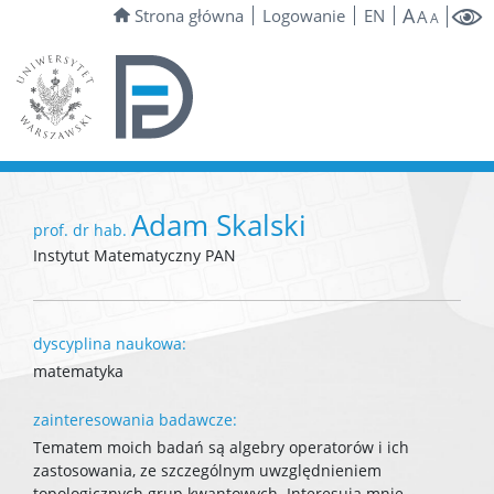
A
Strona główna
Logowanie
EN
A
A
Adam Skalski
prof. dr hab.
Instytut Matematyczny PAN
dyscyplina naukowa:
matematyka
zainteresowania badawcze:
Tematem moich badań są algebry operatorów i ich
zastosowania, ze szczególnym uwzględnieniem
topologicznych grup kwantowych. Interesują mnie