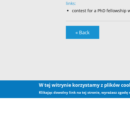
links:
contest for a PhD fellowship 
« Back
W tej witrynie korzystamy z plików co
Klikając dowolny link na tej stronie, wyrażasz zgodę
.