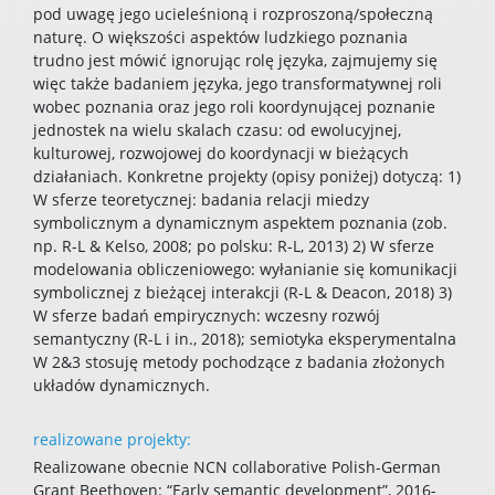
pod uwagę jego ucieleśnioną i rozproszoną/społeczną
naturę. O większości aspektów ludzkiego poznania
trudno jest mówić ignorując rolę języka, zajmujemy się
więc także badaniem języka, jego transformatywnej roli
wobec poznania oraz jego roli koordynującej poznanie
jednostek na wielu skalach czasu: od ewolucyjnej,
kulturowej, rozwojowej do koordynacji w bieżących
działaniach. Konkretne projekty (opisy poniżej) dotyczą: 1)
W sferze teoretycznej: badania relacji miedzy
symbolicznym a dynamicznym aspektem poznania (zob.
np. R-L & Kelso, 2008; po polsku: R-L, 2013) 2) W sferze
modelowania obliczeniowego: wyłanianie się komunikacji
symbolicznej z bieżącej interakcji (R-L & Deacon, 2018) 3)
W sferze badań empirycznych: wczesny rozwój
semantyczny (R-L i in., 2018); semiotyka eksperymentalna
W 2&3 stosuję metody pochodzące z badania złożonych
układów dynamicznych.
realizowane projekty:
Realizowane obecnie NCN collaborative Polish-German
Grant Beethoven: “Early semantic development”, 2016-