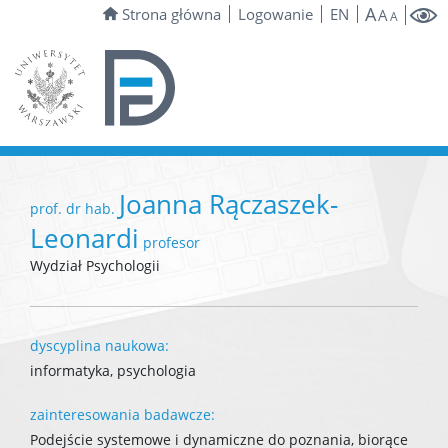
A
Strona główna
Logowanie
EN
A
A
Joanna Rączaszek-
prof. dr hab.
Leonardi
profesor
Wydział Psychologii
dyscyplina naukowa:
informatyka, psychologia
zainteresowania badawcze:
Podejście systemowe i dynamiczne do poznania, biorące