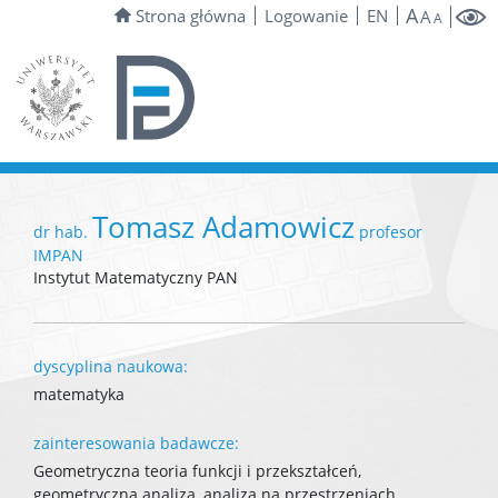
A
Strona główna
Logowanie
EN
A
A
Tomasz Adamowicz
dr hab.
profesor
IMPAN
Instytut Matematyczny PAN
dyscyplina naukowa:
matematyka
zainteresowania badawcze:
Geometryczna teoria funkcji i przekształceń,
geometryczna analiza, analiza na przestrzeniach