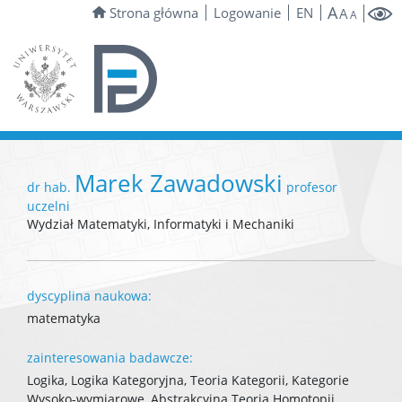
A
Strona główna
Logowanie
EN
A
A
Marek Zawadowski
dr hab.
profesor
uczelni
Wydział Matematyki, Informatyki i Mechaniki
dyscyplina naukowa:
matematyka
zainteresowania badawcze:
Logika, Logika Kategoryjna, Teoria Kategorii, Kategorie
Wysoko-wymiarowe, Abstrakcyjna Teoria Homotopii,