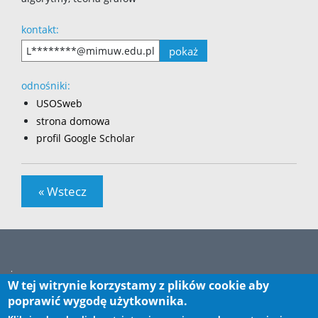
kontakt:
pokaż
L********@mimuw.edu.pl
odnośniki:
USOSweb
strona domowa
profil Google Scholar
« Wstecz
.
W tej witrynie korzystamy z plików cookie aby
poprawić wygodę użytkownika.